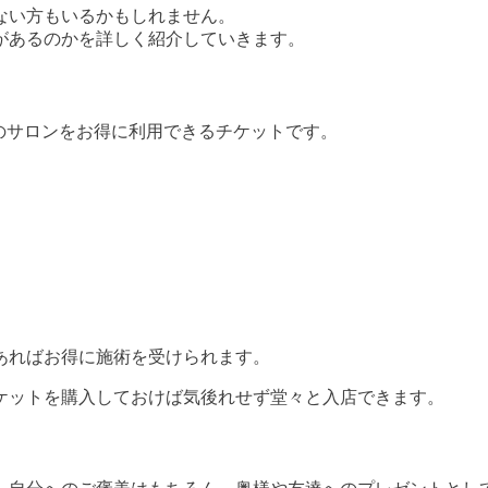
ない方もいるかもしれません。
があるのかを詳しく紹介していきます。
のサロンをお得に利用できるチケットです。
あればお得に施術を受けられます。
ケットを購入しておけば気後れせず堂々と入店できます。