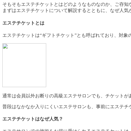
そもそもエステチケットとはどのようなものなのか、ご存知
まずはエステチケットについて解説するとともに、なぜ人気
エステチケットとは
エステチケットは“ギフトチケット”とも呼ばれており、対象
通常は会員以外お断りの高級エステサロンでも、チケットが
普段はなかなか入りにくいエステサロンも、事前にエステチ
エステチケットはなぜ人気？