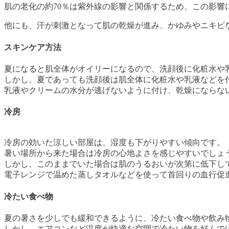
肌の老化の約70％は紫外線の影響と関係するため、この影響
他にも、汗が刺激となって肌の乾燥が進み、かゆみやニキビ
スキンケア方法
夏になると肌全体がオイリーになるので、洗顔後に化粧水や
しかし、夏であっても洗顔後は肌全体に化粧水や乳液などを
乳液やクリームの水分が逃げないように付け、乾燥にならな
冷房
冷房の効いた涼しい部屋は、湿度も下がりやすい傾向です。
暑い場所から来た場合は冷房の心地よさを感じやすいでしょ
しかし、このままでいた場合は肌のうるおいが次第に低下し
電子レンジで温めた蒸しタオルなどを使って首回りの血行促
冷たい食べ物
夏の暑さを少しでも緩和できるように、冷たい食べ物や飲み
しかし、エアコンなど温度が快適な空間で冷たい物を好んで