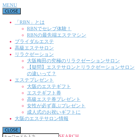
MENU
CLOSE
「RBN」とは
RBNでセレブ体験！
RBNの最先端エステマシン
ブライダルエステ
高級エステサロン
リラクゼーション
大阪梅田の究極のリラクゼーションサロン
【疑問】エステサロンとリラクゼーションサロン
の違いって？
エステプレゼント
大阪のエステギフト
エステギフト券
高級エステ券プレゼント
女性が必ず喜ぶプレゼント
成人式のお祝いギフトに
大阪のエステサロン情報
CLOSE
SEARCH