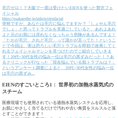
毛穴ゼロ！？大阪で一度は受けたいEIENを使った贅沢フェ
イシャル
https://osakaesthe.jp/taiken/eienfacial
突然ですが、あなたは毛穴に悩んでますか？「しょせん毛穴
でしょ」と思ってトラブルを見過ごしていると、あれよあれ
よと元のお肌には戻れなくなっちゃう危険があるんですよ！
「たかが毛穴、されど毛穴」って誰かが言ってた！というこ
とで今回は、実は恐ろしい毛穴トラブルを即効で改善してく
れるフェイシャルマシンを見つけたのでご紹介していきま
す！20代~30代女性の悩み一位は毛穴の黒ずみだった！？あ
るクリニックが行なった「現在悩んでいる肌トラブルは？」
というアンケート調査によると、20代~30代女性の悩み一位
は毛穴の黒ずみ...
EIENのすごいところ1： 世界初の加熱水蒸気式の
スチーム
医療現場でも使用されている過熱水蒸気システムを応用し、
お肌にやさしく当てるだけで汚れや古い角質をスルスルと落
とすことができます！