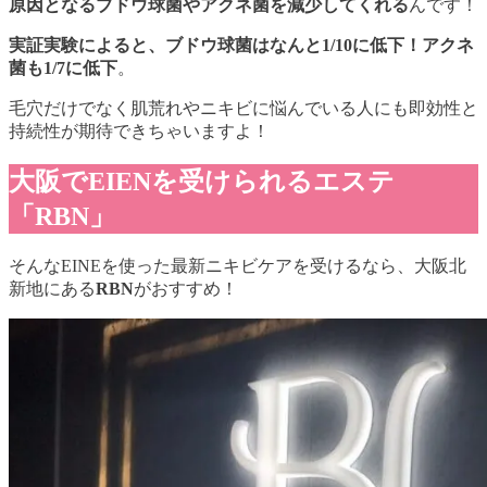
原因となるブドウ球菌やアクネ菌を減少してくれる
んです！
実証実験によると、ブドウ球菌はなんと1/10に低下！アクネ
菌も1/7に低下
。
毛穴だけでなく肌荒れやニキビに悩んでいる人にも即効性と
持続性が期待できちゃいますよ！
大阪でEIENを受けられるエステ
「RBN」
そんなEINEを使った最新ニキビケアを受けるなら、大阪北
新地にある
RBN
がおすすめ！