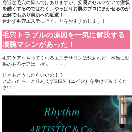
身近な毛穴の悩みではありますが、
安易にセルフケアで症状
を酷くするのではなく、やっぱりお肌のプロにまかせるのが
正解でもあり美肌への近道！
迷わず
毛穴エステ
に行くことをおすすめします！
毛穴トラブルの原因を一気に解決する
凄腕マシンがあった！
毛穴ケアをやってくれるエステサロンは数あれど、本当に効
果のあるケアは一握り・・・。
じゃあどうしたらいいの！？
と思ったら、とりあえず
EIEN（エイン）
を受けてみてくだ
さい！