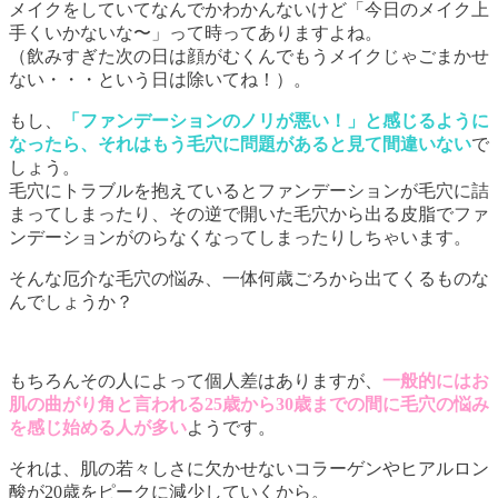
メイクをしていてなんでかわかんないけど「今日のメイク上
手くいかないな〜」って時ってありますよね。
（飲みすぎた次の日は顔がむくんでもうメイクじゃごまかせ
ない・・・という日は除いてね！）。
もし、
「ファンデーションのノリが悪い！」と感じるように
なったら、それはもう毛穴に問題があると見て間違いない
で
しょう。
毛穴にトラブルを抱えているとファンデーションが毛穴に詰
まってしまったり、その逆で開いた毛穴から出る皮脂でファ
ンデーションがのらなくなってしまったりしちゃいます。
そんな厄介な毛穴の悩み、一体何歳ごろから出てくるものな
んでしょうか？
もちろんその人によって個人差はありますが、
一般的にはお
肌の曲がり角と言われる25歳から30歳までの間に毛穴の悩み
を感じ始める人が多い
ようです。
それは、肌の若々しさに欠かせないコラーゲンやヒアルロン
酸が20歳をピークに減少していくから。