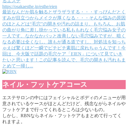
るエステ
https://osakaesthe.jp/esthe/eien
最近なんだか肌を触るとザラザラする・・・すっぴんだとく
すみが目立つからメイクが厚くなる・・・そんな悩みの原因
のほとんどは“毛穴”の開きや汚れの詰まり。もちろん、お肌
の曲がり角に差し掛かっている私ももれなく毛穴悩み女子の
一人です。なかなかパッと改善しない毛穴悩みですが、暗く
なる必要は全くなし。誰もが通る道ですし、対処法を知っち
ゃえば驚くほど一瞬でピチピチ素肌に戻れちゃうんです！今
回は、今大阪で話題の毛穴ケア「EIEN」について見ていき
たいと思います！この記事を読んで、毛穴の開きも汚れもま
とめて一掃し...
ネイル・フットケアコース
エステサロンの中にはフェイシャルとボディのメニューが用
意されているケースがほとんどだけど、残念ながらネイルや
フットケアまで行ってくれるところは少ないもの。
しかし、RBNならネイル・フットケアもまとめて行ってく
れますよ。