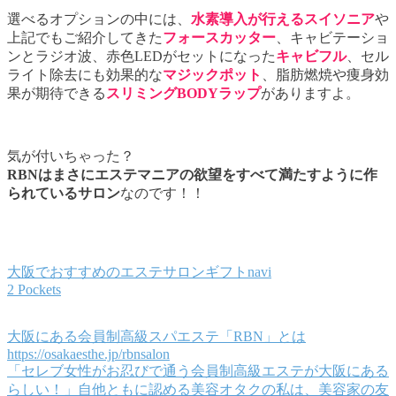
選べるオプションの中には、
水素導入が行えるスイソニア
や
上記でもご紹介してきた
フォースカッター
、キャビテーショ
ンとラジオ波、赤色LEDがセットになった
キャビフル
、セル
ライト除去にも効果的な
マジックポット
、脂肪燃焼や痩身効
果が期待できる
スリミングBODYラップ
がありますよ。
気が付いちゃった？
RBNはまさにエステマニアの欲望をすべて満たすように作
られているサロン
なのです！！
大阪でおすすめのエステサロンギフトnavi
2 Pockets
大阪にある会員制高級スパエステ「RBN」とは
https://osakaesthe.jp/rbnsalon
「セレブ女性がお忍びで通う会員制高級エステが大阪にある
らしい！」自他ともに認める美容オタクの私は、美容家の友