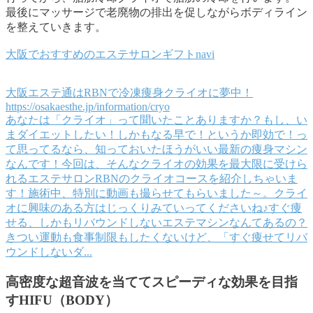
最後にマッサージで老廃物の排出を促しながらボディライン
を整えていきます。
大阪でおすすめのエステサロンギフトnavi
大阪エステ通はRBNで冷凍痩身クライオに夢中！
https://osakaesthe.jp/information/cryo
あなたは「クライオ」って聞いたことありますか？もし、い
まダイエットしたい！しかもなる早で！というか即効で！っ
て思ってるなら、知っておいたほうがいい最新の痩身マシン
なんです！今回は、そんなクライオの効果を最大限に受けら
れるエステサロンRBNのクライオコースを紹介しちゃいま
す！施術中、特別に動画も撮らせてもらいました～。クライ
オに興味のある方はじっくりみていってくださいね♪すぐ痩
せる、しかもリバウンドしないエステマシンなんてあるの？
きつい運動も食事制限もしたくないけど、「すぐ痩せてリバ
ウンドしないダ...
高密度な超音波を当ててスピーディな効果を目指
すHIFU（BODY）