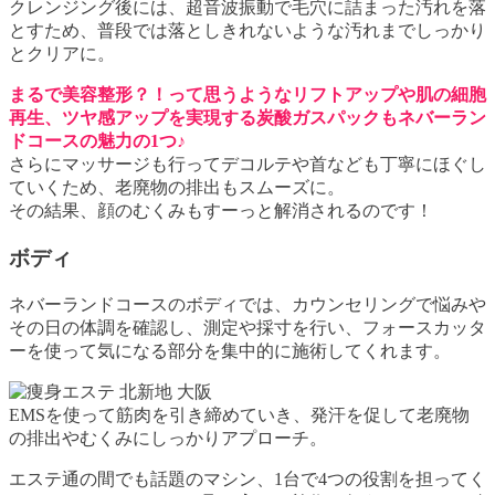
クレンジング後には、超音波振動で毛穴に詰まった汚れを落
とすため、普段では落としきれないような汚れまでしっかり
とクリアに。
まるで美容整形？！って思うようなリフトアップや肌の細胞
再生、ツヤ感アップを実現する炭酸ガスパックもネバーラン
ドコースの魅力の1つ♪
さらにマッサージも行ってデコルテや首なども丁寧にほぐし
ていくため、老廃物の排出もスムーズに。
その結果、顔のむくみもすーっと解消されるのです！
ボディ
ネバーランドコースのボディでは、カウンセリングで悩みや
その日の体調を確認し、測定や採寸を行い、フォースカッタ
ーを使って気になる部分を集中的に施術してくれます。
EMSを使って筋肉を引き締めていき、発汗を促して老廃物
の排出やむくみにしっかりアプローチ。
エステ通の間でも話題のマシン、1台で4つの役割を担ってく