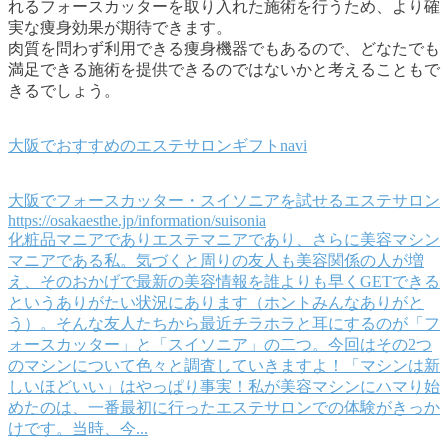
れるフォースカッターを取り入れた施術を行うため、より確
実な痩身効果が期待できます。
肉質を問わず利用できる痩身機器でもあるので、どなたでも
満足できる施術を提供できるのではないかと考えることもで
きるでしょう。
大阪でおすすめのエステサロンギフトnavi
大阪でフォースカッター・スイソニアを試せるエステサロン
https://osakaesthe.jp/information/suisonia
化粧品マニアでありエステマニアであり、さらに美容マシン
マニアである私。気づくと周りの友人も美容関係の人が増
え、そのおかげで最新の美容情報を誰よりも早くGETできる
というありがたい状況にあります（ホントみんなありがと
う）。そんな友人たちから最近チラホラと耳にするのが「フ
ォースカッター」と「スイソニア」の二つ。今回はその2つ
のマシンについて色々と調査していきますよ！「マシンは新
しいほどいい」はやっぱり事実！私が美容マシンにハマり始
めたのは、一番最初に行ったエステサロンでの体験がきっか
けです。当時、今...