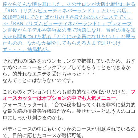
達からそんな噂を耳にした。そのサロンが大阪北新地にある
『RBN（リズムビューティネバーランド）』というお店。
2018年3月にできたばかりの世界最先端のスパエステです。
>>『RBN（リズムビューティネバーランド）』プレオープ
ン直後からモデルや美容家の間で話題になり、冒頭の噂を知
人から聞きつけた私も「どうにか会員になりたい！」と思っ
たものの、なかなか紹介してもらえる人まで辿りつけ
ず・・・。結局私が...
それぞれの悩みをカウンセリングで把握しているため、おす
すめのメニューをピックアップしてもらうこともできるか
ら、的外れなエステを受けちゃった・・・
なんてことにはならないのです。
これらのオプションはどれも魅力的なものばかりだけど、
フ
ォースカッターはオプションの中でも人気メニュー
。
フォースカッターは、1台で4役を担ってくれる非常に魅力的
な最先端の痩身美容機器だから、痩せたい～と思う人のココ
ロにしっかり刺さるのかも。
ボディコースの中にもいくつかのコースが用意されているの
で、目的に応じたコースが選択可能。