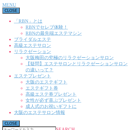
MENU
CLOSE
「RBN」とは
RBNでセレブ体験！
RBNの最先端エステマシン
ブライダルエステ
高級エステサロン
リラクゼーション
大阪梅田の究極のリラクゼーションサロン
【疑問】エステサロンとリラクゼーションサロン
の違いって？
エステプレゼント
大阪のエステギフト
エステギフト券
高級エステ券プレゼント
女性が必ず喜ぶプレゼント
成人式のお祝いギフトに
大阪のエステサロン情報
CLOSE
SEARCH