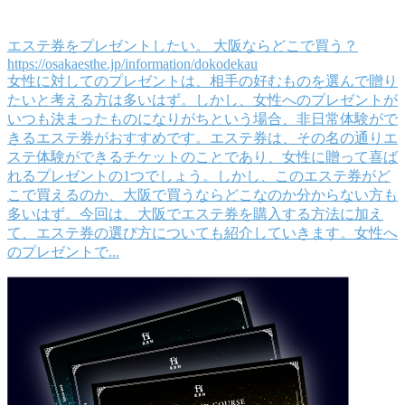
エステ券をプレゼントしたい。 大阪ならどこで買う？
https://osakaesthe.jp/information/dokodekau
女性に対してのプレゼントは、相手の好むものを選んで贈り
たいと考える方は多いはず。しかし、女性へのプレゼントが
いつも決まったものになりがちという場合、非日常体験がで
きるエステ券がおすすめです。エステ券は、その名の通りエ
ステ体験ができるチケットのことであり、女性に贈って喜ば
れるプレゼントの1つでしょう。しかし、このエステ券がど
こで買えるのか、大阪で買うならどこなのか分からない方も
多いはず。今回は、大阪でエステ券を購入する方法に加え
て、エステ券の選び方についても紹介していきます。女性へ
のプレゼントで...