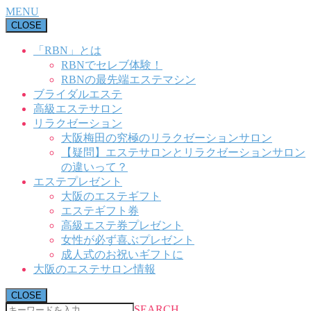
MENU
CLOSE
「RBN」とは
RBNでセレブ体験！
RBNの最先端エステマシン
ブライダルエステ
高級エステサロン
リラクゼーション
大阪梅田の究極のリラクゼーションサロン
【疑問】エステサロンとリラクゼーションサロン
の違いって？
エステプレゼント
大阪のエステギフト
エステギフト券
高級エステ券プレゼント
女性が必ず喜ぶプレゼント
成人式のお祝いギフトに
大阪のエステサロン情報
CLOSE
SEARCH