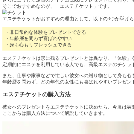
そこでおすすめなのが、「エステチケット」です。
エステチケットがおすすめの理由として、以下の3つが挙げ
・非日常的な体験をプレゼントできる
・年齢層を問わず喜ばれやすい
・身も心もリフレッシュできる
エステチケットは形に残るプレゼントとは異なり、「体験」
定期的にエステを利用している人でも、高級エステのチケッ
また、仕事や家事などで忙しい彼女への贈り物として身も心
年齢層を問わず、どの年代の女性にも喜ばれやすいプレゼン
エステチケットの購入方法
彼女へのプレゼントをエステチケットに決めたら、今度は実
ここからは購入方法について解説していきます。