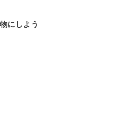
り物にしよう