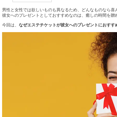
男性と女性では欲しいものも異なるため、どんなものなら喜
彼女へのプレゼントとしておすすめなのは、癒しの時間を贈
今回は、
なぜエステチケットが彼女へのプレゼントにおすす