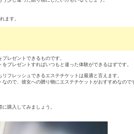
られます。
をプレゼントできるものです。
トをプレゼントすればいつもと違った体験ができるはずです。
もリフレッシュできるエステチケットは最適と言えます。
ト
なので、彼女への贈り物にエステチケットがおすすめなので
際に購入してみましょう。