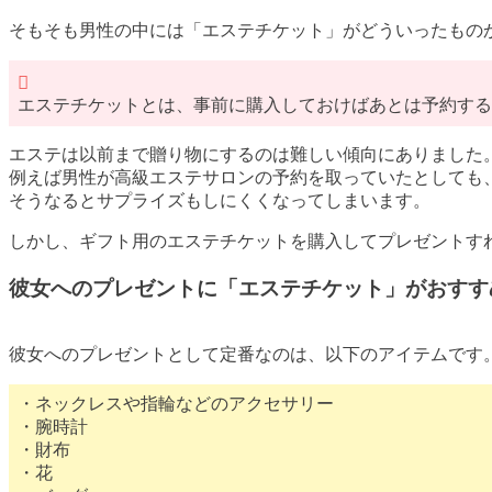
そもそも男性の中には「エステチケット」がどういったもの
エステチケットとは、事前に購入しておけばあとは予約す
エステは以前まで贈り物にするのは難しい傾向にありました
例えば男性が高級エステサロンの予約を取っていたとしても
そうなるとサプライズもしにくくなってしまいます。
しかし、
ギフト用のエステチケットを購入してプレゼントす
彼女へのプレゼントに「エステチケット」がおすす
彼女へのプレゼントとして定番なのは、以下のアイテムです
・ネックレスや指輪などのアクセサリー
・腕時計
・財布
・花