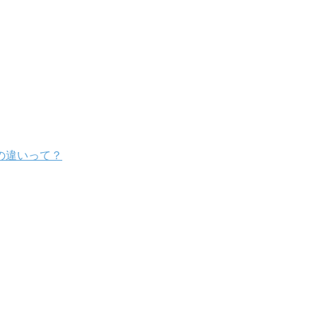
の違いって？