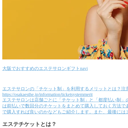
大阪でおすすめのエステサロンギフトnavi
エステサロンの「チケット制」を利用するメリットとは？注
https://osakaesthe.jp/information/ticketsystemmerit
エステサロンは店舗ごとに「チケット制」と「都度払い制」
は前払いで数回分のチケットをまとめて購入しておく方法で
で購入すれば良いのかなどもご紹介します。また、最後にはエ
エステチケットとは？