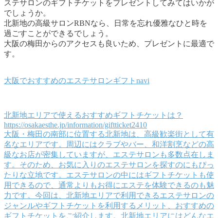
ステサロンのギフトチケットをプレゼントしてみてはいかが
でしょうか。
北新地の高級サロンRBNなら、日常を忘れ優雅なひと時を
過ごすことができるでしょう。
大阪の梅田からのアクセスも良いため、プレゼントに最適で
す。
大阪でおすすめのエステサロンギフトnavi
北新地エリアで使えるおすすめギフトチケットは？
https://osakaesthe.jp/information/giftticket2410
大阪・梅田の南部に位置する北新地は、高級歓楽街として有
名なエリアです。周辺にはクラブやバー、和洋割烹などの高
級なお店が密集していますが、エステサロンも多数点在しま
す。そのため、お気に入りのエステサロンを探すのにもぴっ
たりな立地です。エステサロンの中にはギフトチケットも使
用できるので、通常よりもお得にエステを体験できるのも魅
力です。今回は、北新地エリアで利用できるエステサロンの
ジャンルやギフトチケットを利用するメリット、おすすめの
ギフトチケットをご紹介します。北新地エリアにはどんなエ