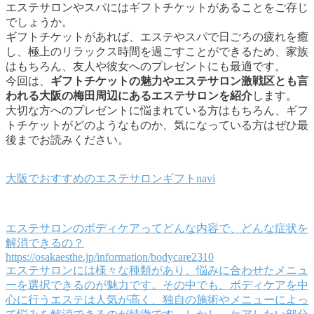
エステサロンやスパにはギフトチケットがあることをご存じ
でしょうか。
ギフトチケットがあれば、エステやスパで日ごろの疲れを癒
し、極上のリラックス時間を過ごすことができるため、家族
はもちろん、友人や彼女へのプレゼントにも最適です。
今回は、
ギフトチケットの魅力やエステサロン激戦区とも言
われる大阪の梅田周辺にあるエステサロンを紹介
します。
大切な方へのプレゼントに悩まれている方はもちろん、ギフ
トチケットがどのようなものか、気になっている方はぜひ最
後までお読みください。
大阪でおすすめのエステサロンギフトnavi
エステサロンのボディケアってどんな内容で、どんな症状を
解消できるの？
https://osakaesthe.jp/information/bodycare2310
エステサロンには様々な種類があり、悩みに合わせたメニュ
ーを選択できるのが魅力です。その中でも、ボディケアを中
心に行うエステは人気が高く、独自の施術やメニューによっ