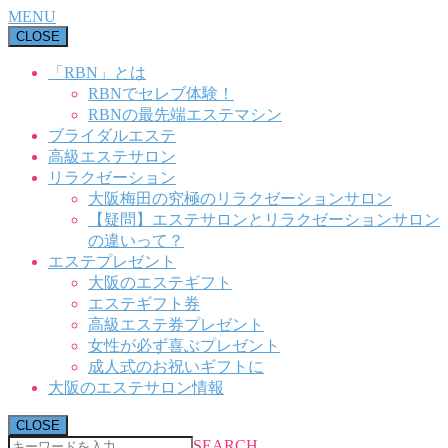
MENU
CLOSE
「RBN」とは
RBNでセレブ体験！
RBNの最先端エステマシン
ブライダルエステ
高級エステサロン
リラクゼーション
大阪梅田の究極のリラクゼーションサロン
【疑問】エステサロンとリラクゼーションサロン
の違いって？
エステプレゼント
大阪のエステギフト
エステギフト券
高級エステ券プレゼント
女性が必ず喜ぶプレゼント
成人式のお祝いギフトに
大阪のエステサロン情報
CLOSE
SEARCH