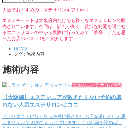
大阪でおすすめのエステサロンギフトnavi
エステチケットは大阪府内だけでも様々なエステサロンで販
売されています。今回は、評判が良く、贅沢な時間を過ごせ
るエステサロンの中から実際に行ってみて「最高！」だと思
ったお店のベスト3をご紹介します。
HOME
タグ : 施術内容
施術内容
大阪のエステサロン情報
【大阪編】エステマニアが教えたくない予約の取
れない人気エステサロンはココ
どうせエステに行くなら絶対に外さないお店を選びたいと思
いませんか？ おめでとうございます！この記事を読めば、