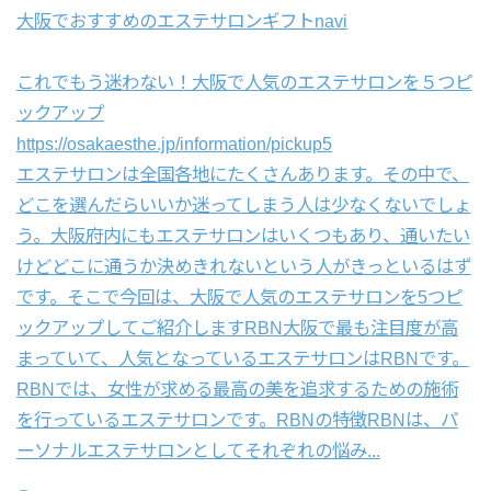
大阪でおすすめのエステサロンギフトnavi
これでもう迷わない！大阪で人気のエステサロンを５つピ
ックアップ
https://osakaesthe.jp/information/pickup5
エステサロンは全国各地にたくさんあります。その中で、
どこを選んだらいいか迷ってしまう人は少なくないでしょ
う。大阪府内にもエステサロンはいくつもあり、通いたい
けどどこに通うか決めきれないという人がきっといるはず
です。そこで今回は、大阪で人気のエステサロンを5つピ
ックアップしてご紹介しますRBN大阪で最も注目度が高
まっていて、人気となっているエステサロンはRBNです。
RBNでは、女性が求める最高の美を追求するための施術
を行っているエステサロンです。RBNの特徴RBNは、パ
ーソナルエステサロンとしてそれぞれの悩み...