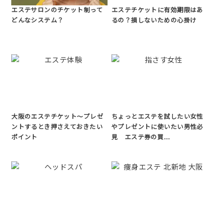
エステサロンのチケット制って
エステチケットに有効期限はあ
どんなシステム？
るの？損しないための心掛け
大阪のエステチケット～プレゼ
ちょっとエステを試したい女性
ントするとき押さえておきたい
やプレゼントに使いたい男性必
ポイント
見 エステ券の買…