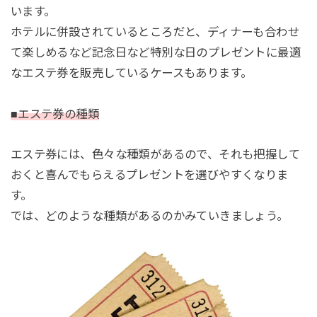
います。
ホテルに併設されているところだと、ディナーも合わせ
て楽しめるなど記念日など特別な日のプレゼントに最適
なエステ券を販売しているケースもあります。
■エステ券の種類
エステ券には、色々な種類があるので、それも把握して
おくと喜んでもらえるプレゼントを選びやすくなりま
す。
では、どのような種類があるのかみていきましょう。