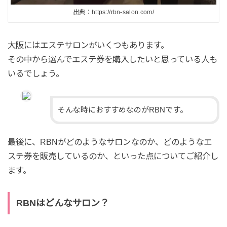
出典：https://rbn-salon.com/
大阪にはエステサロンがいくつもあります。
その中から選んでエステ券を購入したいと思っている人も
いるでしょう。
そんな時におすすめなのがRBNです。
最後に、RBNがどのようなサロンなのか、どのようなエ
ステ券を販売しているのか、といった点についてご紹介し
ます。
RBNはどんなサロン？