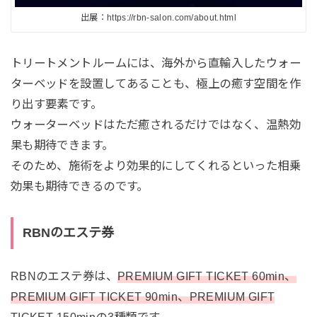
出展：https://rbn-salon.com/about.html
トリートメントルームには、海外から直輸入したウォー
ターベッドを設置してあることも、極上の癒す空間を作
り出す要素です。
ウォーターベッドはただ癒されるだけではなく、温熱効
果も期待できます。
そのため、施術をより効果的にしてくれるといった相乗
効果も期待できるのです。
RBNのエステ券
RBNのエステ券は、
PREMIUM GIFT TICKET 60min、
PREMIUM GIFT TICKET 90min、PREMIUM GIFT
TICKET 150min
の3種類です。