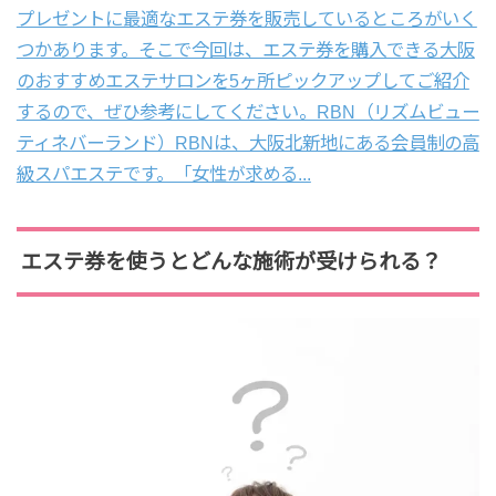
プレゼントに最適なエステ券を販売しているところがいく
つかあります。そこで今回は、エステ券を購入できる大阪
のおすすめエステサロンを5ヶ所ピックアップしてご紹介
するので、ぜひ参考にしてください。RBN（リズムビュー
ティネバーランド）RBNは、大阪北新地にある会員制の高
級スパエステです。「女性が求める...
エステ券を使うとどんな施術が受けられる？