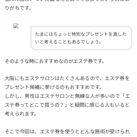
りがちです。
たまにはちょっと特別なプレゼントを渡した
いと考えることもあるでしょう。
そのような時におすすめなのがエステ券です。
大阪にもエステサロンはたくさんあるので、エステ券を
プレゼント候補に挙げるのもおすすめです。
しかし、男性はエステサロンと無縁な人が多いので「エ
ステ券ってどこで買うの？」と疑問に感じる人もいると
考えられます。
そこで今回は、エステ券を使うとどんな施術が受けられ