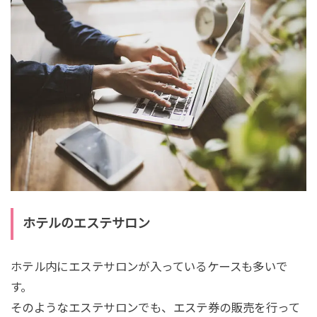
ホテルのエステサロン
ホテル内にエステサロンが入っているケースも多いで
す。
そのようなエステサロンでも、エステ券の販売を行って