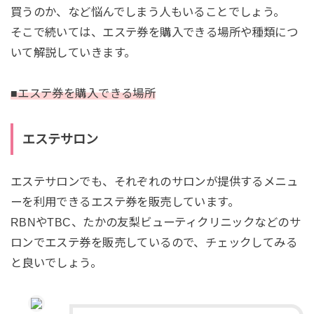
買うのか、など悩んでしまう人もいることでしょう。
そこで続いては、エステ券を購入できる場所や種類につ
いて解説していきます。
■エステ券を購入できる場所
エステサロン
エステサロンでも、それぞれのサロンが提供するメニュ
ーを利用できるエステ券を販売しています。
RBNやTBC、たかの友梨ビューティクリニックなどのサ
ロンでエステ券を販売しているので、チェックしてみる
と良いでしょう。