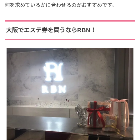
何を求めているかに合わせるのがおすすめです。
大阪でエステ券を買うならRBN！