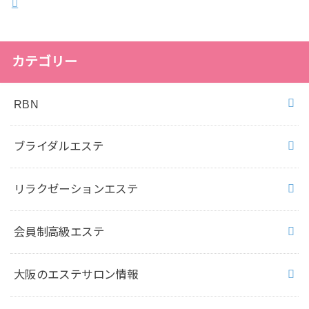
カテゴリー
RBN
ブライダルエステ
リラクゼーションエステ
会員制高級エステ
大阪のエステサロン情報