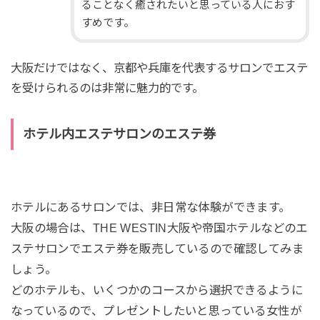
ることなく癒されたいと思っている人におす
すめです。
大阪だけではなく、京都や兵庫を代表するサロンでエステ
を受けられるのは非常に魅力的です。
ホテル内エステサロンのエステ券
ホテルにあるサロンでは、非日常な体験ができます。
大阪の場合は、THE WESTIN大阪や帝国ホテルなどのエ
ステサロンでエステ券を販売しているので確認してみま
しょう。
どのホテルも、いくつかのコースから選択できるように
なっているので、プレゼントしたいと思っている女性が