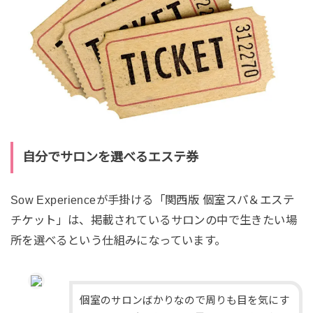
自分でサロンを選べるエステ券
Sow Experienceが手掛ける「関西版 個室スパ＆エステ
チケット」は、掲載されているサロンの中で生きたい場
所を選べるという仕組みになっています。
個室のサロンばかりなので周りも目を気にす