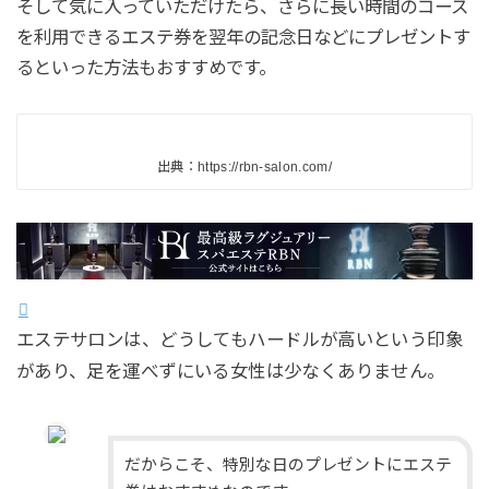
そして気に入っていただけたら、さらに長い時間のコース
を利用できるエステ券を翌年の記念日などにプレゼントす
るといった方法もおすすめです。
出典：https://rbn-salon.com/
エステサロンは、どうしてもハードルが高いという印象
があり、足を運べずにいる女性は少なくありません。
だからこそ、特別な日のプレゼントにエステ