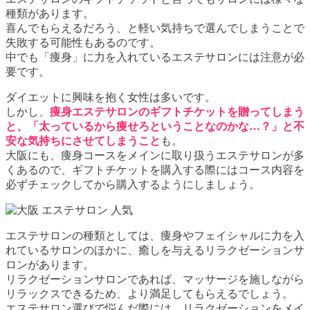
種類があります。
喜んでもらえるだろう、と軽い気持ちで選んでしまうことで
失敗する可能性もあるのです。
中でも「痩身」に力を入れているエステサロンには注意が必
要です。
ダイエットに興味を抱く女性は多いです。
しかし、
痩身エステサロンのギフトチケットを贈ってしまう
と、「太っているから痩せろということなのかな…？」と不
安な気持ちにさせてしまうこと
も。
大阪にも、痩身コースをメインに取り扱うエステサロンが多
くあるので、ギフトチケットを購入する際にはコース内容を
必ずチェックしてから購入するようにしましょう。
エステサロンの種類としては、痩身やフェイシャルに力を入
れているサロンのほかに、癒しを与えるリラクゼーションサ
ロンがあります。
リラクゼーションサロンであれば、マッサージを施しながら
リラックスできるため、より満足してもらえるでしょう。
エステサロン選びで悩んだ際には、リラクゼーションをメイ