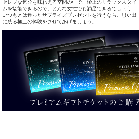
セレブな気分を味わえる空間の中で、極上のリラックスタイ
ムを堪能できるので、どんな女性でも満足できるでしょう。
いつもとは違ったサプライズプレゼントを行うなら、思い出
に残る極上の体験をさせてあげましょう。