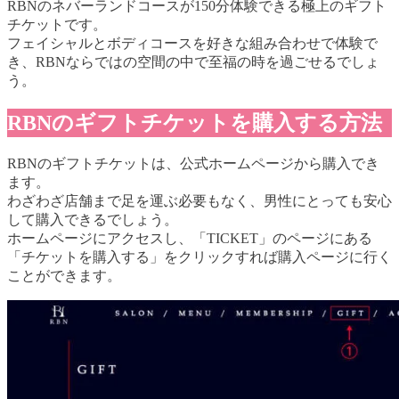
RBNのネバーランドコースが150分体験できる極上のギフト
チケットです。
フェイシャルとボディコースを好きな組み合わせで体験で
き、RBNならではの空間の中で至福の時を過ごせるでしょ
う。
RBNのギフトチケットを購入する方法
RBNのギフトチケットは、公式ホームページから購入でき
ます。
わざわざ店舗まで足を運ぶ必要もなく、男性にとっても安心
して購入できるでしょう。
ホームページにアクセスし、「TICKET」のページにある
「チケットを購入する」をクリックすれば購入ページに行く
ことができます。