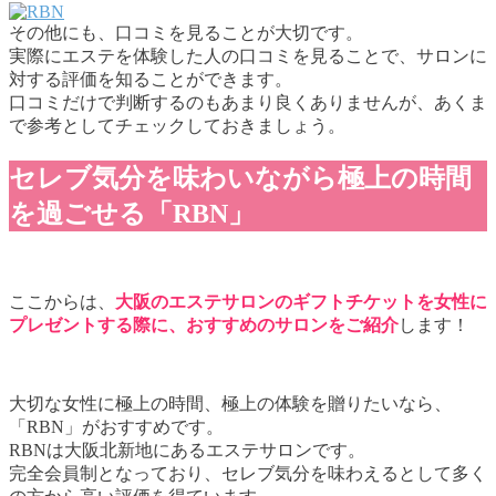
その他にも、口コミを見ることが大切です。
実際にエステを体験した人の口コミを見ることで、サロンに
対する評価を知ることができます。
口コミだけで判断するのもあまり良くありませんが、あくま
で参考としてチェックしておきましょう。
セレブ気分を味わいながら極上の時間
を過ごせる「RBN」
ここからは、
大阪のエステサロンのギフトチケットを女性に
プレゼントする際に、おすすめのサロンをご紹介
します！
大切な女性に極上の時間、極上の体験を贈りたいなら、
「RBN」がおすすめです。
RBNは大阪北新地にあるエステサロンです。
完全会員制となっており、セレブ気分を味わえるとして多く