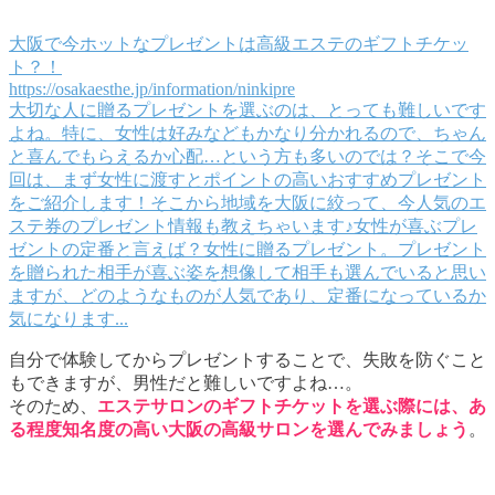
大阪で今ホットなプレゼントは高級エステのギフトチケッ
ト？！
https://osakaesthe.jp/information/ninkipre
大切な人に贈るプレゼントを選ぶのは、とっても難しいです
よね。特に、女性は好みなどもかなり分かれるので、ちゃん
と喜んでもらえるか心配…という方も多いのでは？そこで今
回は、まず女性に渡すとポイントの高いおすすめプレゼント
をご紹介します！そこから地域を大阪に絞って、今人気のエ
ステ券のプレゼント情報も教えちゃいます♪女性が喜ぶプレ
ゼントの定番と言えば？女性に贈るプレゼント。プレゼント
を贈られた相手が喜ぶ姿を想像して相手も選んでいると思い
ますが、どのようなものが人気であり、定番になっているか
気になります...
自分で体験してからプレゼントすることで、失敗を防ぐこと
もできますが、男性だと難しいですよね…。
そのため、
エステサロンのギフトチケットを選ぶ際には、あ
る程度知名度の高い大阪の高級サロンを選んでみましょう
。