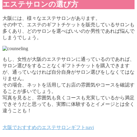
エステサロンの選び方
大阪には、様々なエステサロンがあります。
その中で、エステのギフトチケットを販売しているサロンも
多くあり、どのサロンを選べばいいのか男性であれば悩んで
しまうでしょう。
もし、女性が大阪のエステサロンに通っているのであれば、
サロン選びをすることなくギフトチケットを購入できます
が、通っていなければ自分自身がサロン選びをしなくてはな
りません。
その場合、ネットを活用してお店の雰囲気やコースを確認す
ることが多いでしょう。
写真を見ると、雰囲気も良くコースも充実しているから満足
できそうだと思っても、実際に体験するとイメージとは全く
違うことも！
大阪でおすすめのエステサロンギフトnavi