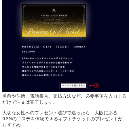
名前や住所、電話番号、支払方法など、必要事項を入力する
だけで注文は完了します。
大切な女性へのプレゼント選びで迷ったら、大阪にある
RBNのエステを体験できるギフトチケットのプレゼントが
おすすめ！