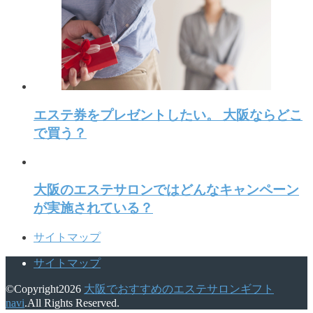
エステ券をプレゼントしたい。 大阪ならどこ
で買う？
大阪のエステサロンではどんなキャンペーン
が実施されている？
サイトマップ
サイトマップ
©Copyright2026
大阪でおすすめのエステサロンギフト
navi
.All Rights Reserved.